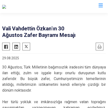
Valilikler
Vali Vahdettin Özkan’ın 30
Ağustos Zafer Bayramı Mesajı
29.08.2025
30 Ağustos; Türk Milletinin bağımsızlık iradesini tüm dünyaya
ilan ettiği, zulm ve işgale karşı onurlu duruşunun kutlu
zaferidir. Bu büyük zafer, Cumhuriyetimizin temellerinin
atıldığı, milletimizin istikametini kendi elleriyle çizdiği bir
dönüm noktasıdır.
Her türlü yokluk ve imkânsızlığa rağmen vatan toprağını
savunmaktan vazgeçmeyen kahraman ecdadımız,