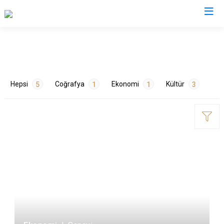
Valilikler
Hepsi
Coğrafya
Ekonomi
Kültür
5
1
1
3
ETİKETLER
Doğa
1
Gelenekler
1
Sanayi
1
Tarih
2