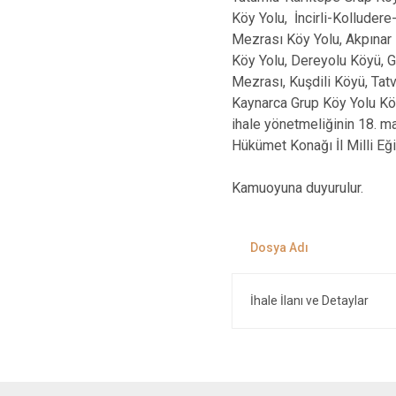
Köy Yolu, İncirli-Kolludere
Mezrası Köy Yolu, Akpınar K
Köy Yolu, Dereyolu Köyü, G
Mezrası, Kuşdili Köyü, Tat
Kaynarca Grup Köy Yolu Köy
ihale yönetmeliğinin 18. ma
Hükümet Konağı İl Milli Eğ
Kamuoyuna duyurulur.
İhale İlanı ve Detaylar