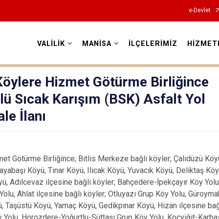
e-Devlet
VALİLİK
MANİSA
İLÇELERİMİZ
HİZMET
Valilikler
Köylere Hizmet Götürme Birliğince
lü Sıcak Karışım (BSK) Asfalt Yol
ale İlanı
et Götürme Birliğince; Bitlis Merkeze bağlı köyler; Çalıdüzü Köy
ayabaşı Köyü, Tınar Köyü, Ilıcak Köyü, Yuvacık Köyü, Deliktaş Kö
yü, Adilcevaz ilçesine bağlı köyler; Bahçedere-İpekçayır Köy Yo
Yolu, Ahlat ilçesine bağlı köyler; Otluyazı Grup Köy Yolu, Güroymak
, Taşüstü Köyü, Yamaç Köyü, Gedikpınar Köyü, Hizan ilçesine bağl
 Yolu, Horozdere-Yoğurtlu-Süttaşı Grup Köy Yolu, Koçyiğit-Karba