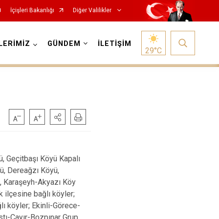
İçişleri Bakanlığı
Diğer Valilikler
LERİMİZ
GÜNDEM
İLETİŞİM
29
°C
ü, Geçitbaşı Köyü Kapalı
yü, Dereağzı Köyü,
lu, Karaşeyh-Akyazı Köy
 ilçesine bağlı köyler;
ı köyler; Ekinli-Görece-
stı-Çayır-Bozpınar Grup