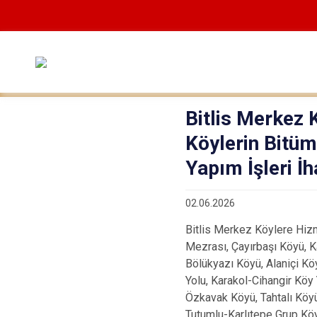
Bitlis Merkez 
Köylerin Bitüm
Yapım İşleri İh
02.06.2026
Bitlis Merkez Köylere Hizm
Mezrası, Çayırbaşı Köyü, K
Bölükyazı Köyü, Alaniçi Kö
Yolu, Karakol-Cihangir Köy 
Özkavak Köyü, Tahtalı Köyü
Tutumlu-Karlıtepe Grup Köy