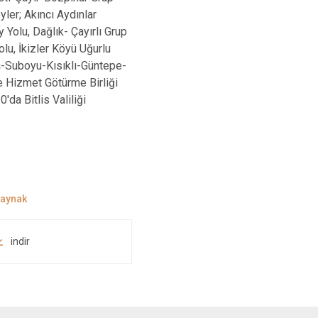
ler; Akıncı Aydınlar
 Yolu, Dağlık- Çayırlı Grup
u, İkizler Köyü Uğurlu
aş-Suboyu-Kısıklı-Güntepe-
e Hizmet Götürme Birliği
da Bitlis Valiliği
indir