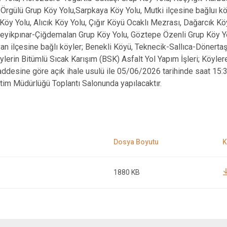
-Örgülü Grup Köy Yolu,Sarpkaya Köy Yolu, Mutki ilçesine bağluı köy
öy Yolu, Alıcık Köy Yolu, Çığır Köyü Ocaklı Mezrası, Dağarcık Köy
eyikpınar-Çiğdemalan Grup Köy Yolu, Göztepe Özenli Grup Köy Yol
van ilçesine bağlı köyler; Benekli Köyü, Teknecik-Sallıca-Dönert
lerin Bitümlü Sıcak Karışım (BSK) Asfalt Yol Yapım İşleri; Köyler
ddesine göre açık ihale usulü ile 05/06/2026 tarihinde saat 15:30'
itim Müdürlüğü Toplantı Salonunda yapılacaktır.
1880 KB