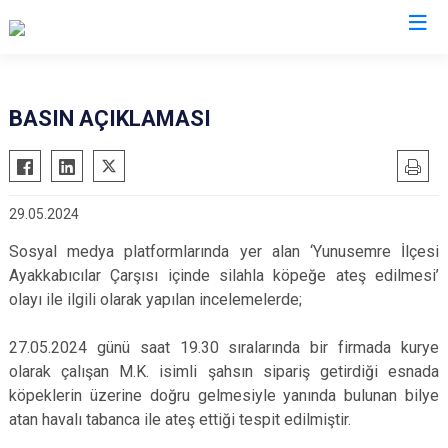
Valilikler
BASIN AÇIKLAMASI
29.05.2024
Sosyal medya platformlarında yer alan ‘Yunusemre İlçesi
Ayakkabıcılar Çarşısı içinde silahla köpeğe ateş edilmesi’
olayı ile ilgili olarak yapılan incelemelerde;
27.05.2024 günü saat 19.30 sıralarında bir firmada kurye
olarak çalışan M.K. isimli şahsın sipariş getirdiği esnada
köpeklerin üzerine doğru gelmesiyle yanında bulunan bilye
atan havalı tabanca ile ateş ettiği tespit edilmiştir.